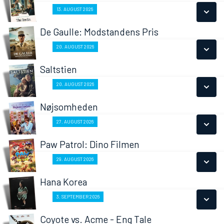
SE ALLE DAGE
Fra 13.08.2026
13. AUGUST 2026
LÆS MERE
De Gaulle: Modstandens Pris
SE ALLE DAGE
Fra 20.08.2026
20. AUGUST 2026
LÆS MERE
Saltstien
SE ALLE DAGE
Fra 20.08.2026
20. AUGUST 2026
LÆS MERE
Nøjsomheden
SE ALLE DAGE
Fra 27.08.2026
27. AUGUST 2026
LÆS MERE
Paw Patrol: Dino Filmen
SE ALLE DAGE
Fra 29.08.2026
29. AUGUST 2026
LÆS MERE
Hana Korea
SE ALLE DAGE
Fra 03.09.2026
3. SEPTEMBER 2026
LÆS MERE
Coyote vs. Acme - Eng Tale