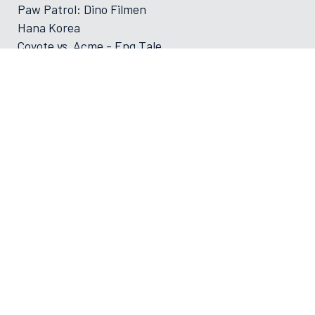
Paw Patrol: Dino Filmen
Hana Korea
Coyote vs. Acme - Eng Tale
Primavera
Foredrag: Med havets kæmper på jagt
Foredrag: Kvantecomputeren
Foredrag: Kaffe
Og der må strikkes
Foredrag: Tang
ØVRIGE
VAMDRUP SKOLEFILM SÆSON 2025-2026
Forsiden
Program/bestilling
Filmporten
Biografklub Danmark
Kommende film