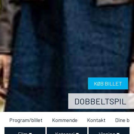
KØB BILLET
DOBBELTSPIL
Program/billet
Kommende
Kontakt
Dine bil