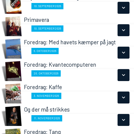
SE ALLE DAGE
Fra 10.09.2026
10. SEPTEMBER 2026
LÆS MERE
Primavera
SE ALLE DAGE
Fra 10.09.2026
10. SEPTEMBER 2026
LÆS MERE
Foredrag: Med havets kæmper på jagt
SE ALLE DAGE
Fra 06.10.2026
6. OKTOBER 2026
LÆS MERE
Foredrag: Kvantecomputeren
SE ALLE DAGE
Fra 20.10.2026
20. OKTOBER 2026
LÆS MERE
Foredrag: Kaffe
SE ALLE DAGE
Fra 03.11.2026
3. NOVEMBER 2026
LÆS MERE
Og der må strikkes
SE ALLE DAGE
Fra 11.11.2026
11. NOVEMBER 2026
LÆS MERE
Foredrag: Tang