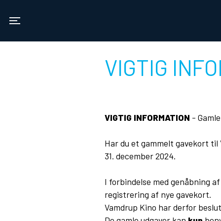
Vamdrup Kino
Toggle navigation
VIGTIG INFO
VIGTIG INFORMATION
- Gamle
Har du et gammelt gavekort til 
31. december 2024.
I forbindelse med genåbning af 
registrering af nye gavekort.
Vamdrup Kino har derfor beslut
De gamle udgaver kan
kun
benyt