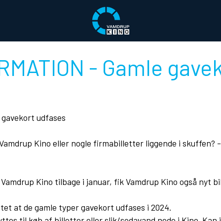
RMATION - Gamle gavek
 gavekort udfases
Vamdrup Kino eller nogle firmabilletter liggende i skuffen? 
Vamdrup Kino tilbage i januar, fik Vamdrup Kino også nyt bi
tet at de gamle typer gavekort udfases i 2024.
tes til køb af billetter eller slik/sodavand nede i Kino. Kan i