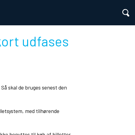
ort udfases
- Så skal de bruges senest den
lletsystem, med tilhørende
kke benyttes til køb af billetter