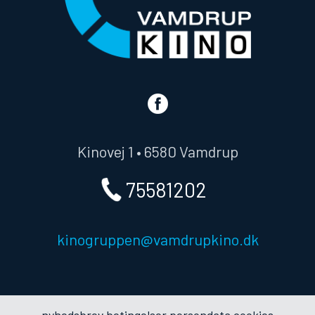
Kinovej 1 • 6580 Vamdrup
75581202
kinogruppen@vamdrupkino.dk
nyhedsbrev
betingelser
persondata
cookies