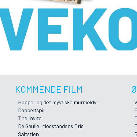
KOMMENDE FILM
Ø
Hopper og det mystiske murmeldyr
Dobbeltspil
F
The Invite
P
De Gaulle: Modstandens Pris
F
Saltstien
B