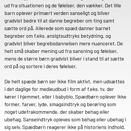
ud fra situationen og de følelser, den vækker. Det lille
barn oplever primært verden sanseligt og bliver
gradvist bedre til at danne begreber om ting samt
sætte ord på. Allerede som spæd danner barnet
begreber om f.eks. ansigtsudtryks betydning, og
gradvist bliver begrebsdannelsen mere nuanceret. De
helt små skaber mening ud fra sansning og følelser,
mens de større børn gradvist bliver i stand til at sætte
ord på og sortere i deres følelser.
De helt spæde børn ser ikke film aktivt, men udsættes
i det daglige for medieudbud i form af f.eks. tv, der
kører i hjemmet, eller i babybio. Spædbørn oplever ikke
former, farver, lyde, smagsindtryk og berøring som
noget udefrakommende, der skaber behag eller
ubehag. Sanseindtryk opleves som behag eller ubehag i
sig selv. Spædbørn reagerer ikke på historiens indhold,