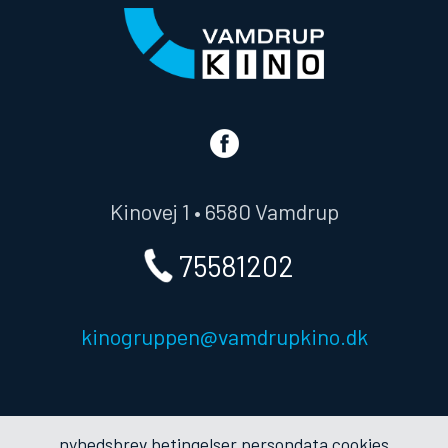
Kinovej 1 • 6580 Vamdrup
75581202
kinogruppen@vamdrupkino.dk
nyhedsbrev
betingelser
persondata
cookies