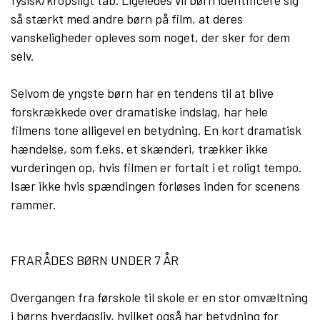
fysisk/kropsligt tab. Ligeledes vil børn identificere sig
så stærkt med andre børn på film, at deres
vanskeligheder opleves som noget, der sker for dem
selv.
Selvom de yngste børn har en tendens til at blive
forskrækkede over dramatiske indslag, har hele
filmens tone alligevel en betydning. En kort dramatisk
hændelse, som f.eks. et skænderi, trækker ikke
vurderingen op, hvis filmen er fortalt i et roligt tempo.
Især ikke hvis spændingen forløses inden for scenens
rammer.
FRARÅDES BØRN UNDER 7 ÅR
Overgangen fra førskole til skole er en stor omvæltning
i børns hverdagsliv, hvilket også har betydning for