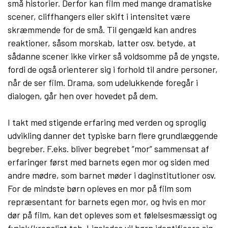
små historier. Derfor kan film med mange dramatiske
scener, cliffhangers eller skift i intensitet være
skræmmende for de små. Til gengæld kan andres
reaktioner, såsom morskab, latter osv. betyde, at
sådanne scener ikke virker så voldsomme på de yngste,
fordi de også orienterer sig i forhold til andre personer,
når de ser film. Drama, som udelukkende foregår i
dialogen, går hen over hovedet på dem.
I takt med stigende erfaring med verden og sproglig
udvikling danner det typiske barn flere grundlæggende
begreber. F.eks. bliver begrebet ”mor” sammensat af
erfaringer først med barnets egen mor og siden med
andre mødre, som barnet møder i daginstitutioner osv.
For de mindste børn opleves en mor på film som
repræsentant for barnets egen mor, og hvis en mor
dør på film, kan det opleves som et følelsesmæssigt og