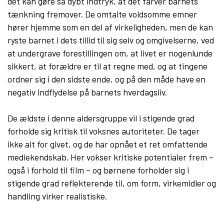
det kan gøre så dybt indtryk, at det farver barnets
tænkning fremover. De omtalte voldsomme emner
hører hjemme som en del af virkeligheden, men de kan
ryste barnet i dets tillid til sig selv og omgivelserne, ved
at undergrave forestillingen om, at livet er nogenlunde
sikkert, at forældre er til at regne med, og at tingene
ordner sig i den sidste ende, og på den måde have en
negativ indflydelse på barnets hverdagsliv.
De ældste i denne aldersgruppe vil i stigende grad
forholde sig kritisk til voksnes autoriteter. De tager
ikke alt for givet, og de har opnået et ret omfattende
mediekendskab. Her vokser kritiske potentialer frem –
også i forhold til film – og børnene forholder sig i
stigende grad reflekterende til, om form, virkemidler og
handling virker realistiske.