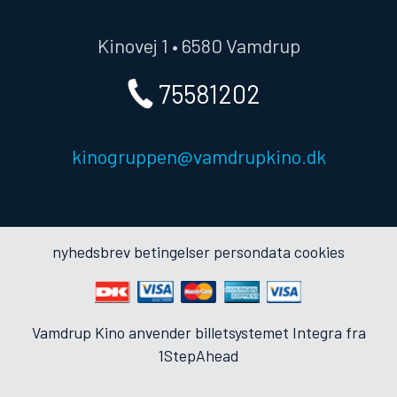
Kinovej 1 • 6580 Vamdrup
75581202
kinogruppen@vamdrupkino.dk
nyhedsbrev
betingelser
persondata
cookies
Vamdrup Kino anvender
billetsystemet Integra
fra
1StepAhead