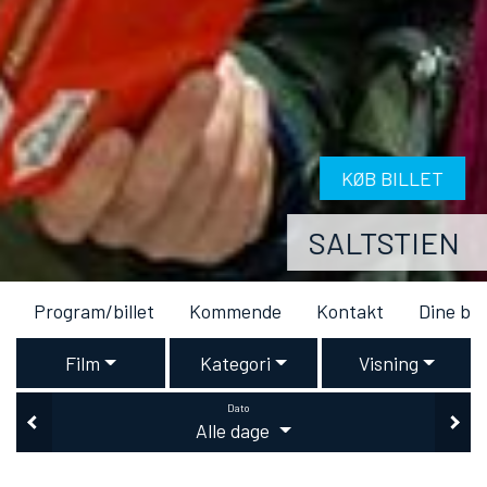
KØB BILLET
SALTSTIEN
Program/billet
Kommende
Kontakt
Dine bil
Film
Kategori
Visning
Dato
Alle dage