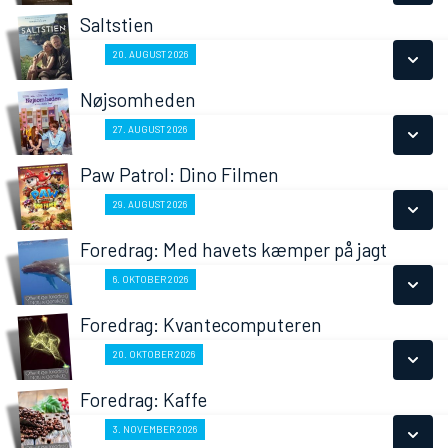
LÆS MERE
Saltstien
SE ALLE DAGE
Fra 20.08.2026
20. AUGUST 2026
LÆS MERE
Nøjsomheden
SE ALLE DAGE
Fra 27.08.2026
27. AUGUST 2026
LÆS MERE
Paw Patrol: Dino Filmen
SE ALLE DAGE
Fra 29.08.2026
29. AUGUST 2026
LÆS MERE
Foredrag: Med havets kæmper på jagt
SE ALLE DAGE
Fra 06.10.2026
6. OKTOBER 2026
LÆS MERE
Foredrag: Kvantecomputeren
SE ALLE DAGE
Fra 20.10.2026
20. OKTOBER 2026
LÆS MERE
Foredrag: Kaffe
SE ALLE DAGE
Fra 03.11.2026
3. NOVEMBER 2026