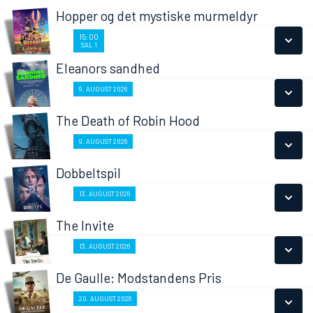
Hopper og det mystiske murmeldyr
15:00
15:00
SAL 1
SAL 1
Eleanors sandhed
SE ALLE DAGE
Fra 09.08.2026
9. AUGUST 2026
LÆS MERE
The Death of Robin Hood
SE ALLE DAGE
Fra 09.08.2026
9. AUGUST 2026
LÆS MERE
Dobbeltspil
SE ALLE DAGE
Fra 13.08.2026
13. AUGUST 2026
LÆS MERE
The Invite
SE ALLE DAGE
Fra 13.08.2026
13. AUGUST 2026
LÆS MERE
De Gaulle: Modstandens Pris
SE ALLE DAGE
Fra 20.08.2026
20. AUGUST 2026