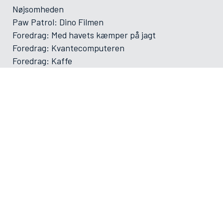
Nøjsomheden
Paw Patrol: Dino Filmen
Foredrag: Med havets kæmper på jagt
Foredrag: Kvantecomputeren
Foredrag: Kaffe
Og der må strikkes
Foredrag: Tang
ØVRIGE
VAMDRUP SKOLEFILM SÆSON 2025-2026
Forsiden
Program/bestilling
Filmporten
Biografklub Danmark
Kommende film
Om Vamdrup Kino
Dine billetter