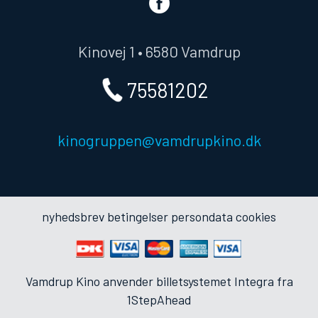
Kinovej 1 • 6580 Vamdrup
75581202
kinogruppen@vamdrupkino.dk
nyhedsbrev
betingelser
persondata
cookies
Vamdrup Kino anvender
billetsystemet Integra
fra
1StepAhead