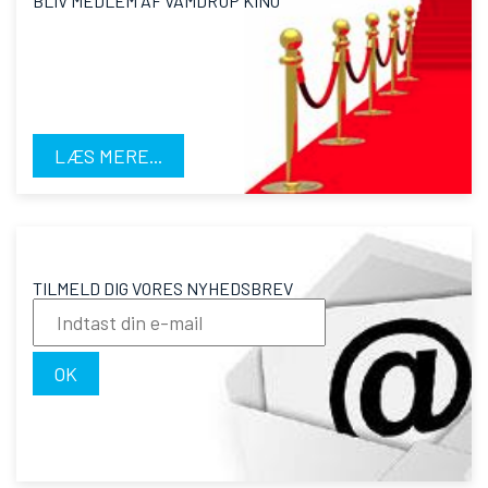
BLIV MEDLEM AF VAMDRUP KINO
LÆS MERE...
TILMELD DIG VORES NYHEDSBREV
OK