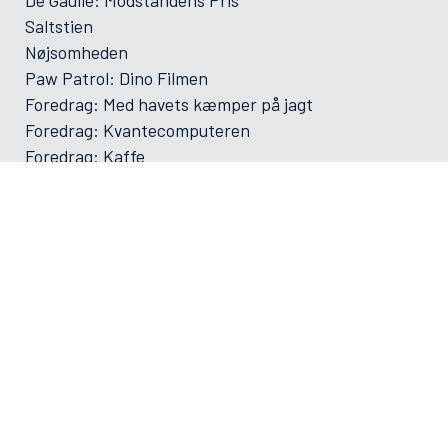
Saltstien
Nøjsomheden
Paw Patrol: Dino Filmen
Foredrag: Med havets kæmper på jagt
Foredrag: Kvantecomputeren
Foredrag: Kaffe
Og der må strikkes
Foredrag: Tang
ØVRIGE
VAMDRUP SKOLEFILM SÆSON 2025-2026
Forsiden
Program/bestilling
Filmporten
Biografklub Danmark
Kommende film