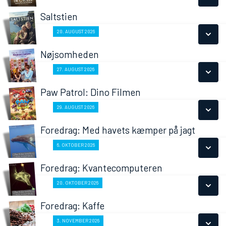
LÆS MERE
Saltstien
SE ALLE DAGE
Fra 20.08.2026
20. AUGUST 2026
LÆS MERE
Nøjsomheden
SE ALLE DAGE
Fra 27.08.2026
27. AUGUST 2026
LÆS MERE
Paw Patrol: Dino Filmen
SE ALLE DAGE
Fra 29.08.2026
29. AUGUST 2026
LÆS MERE
Foredrag: Med havets kæmper på jagt
SE ALLE DAGE
Fra 06.10.2026
6. OKTOBER 2026
LÆS MERE
Foredrag: Kvantecomputeren
SE ALLE DAGE
Fra 20.10.2026
20. OKTOBER 2026
LÆS MERE
Foredrag: Kaffe
SE ALLE DAGE
Fra 03.11.2026
3. NOVEMBER 2026