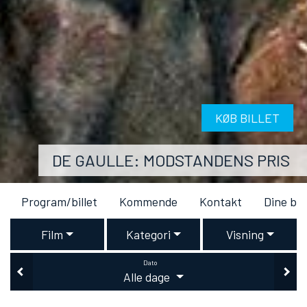
KØB BILLET
DE GAULLE: MODSTANDENS PRIS
Program/billet
Kommende
Kontakt
Dine bil
Film
Kategori
Visning
Dato
Alle dage