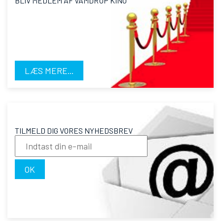
BLIV MEDLEM AF VAMDRUP KINO
LÆS MERE...
TILMELD DIG VORES NYHEDSBREV
OK