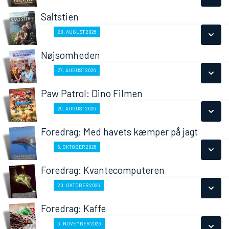
LÆS MERE
Saltstien
SE ALLE DAGE
Fra 20.08.2026
20. AUGUST 2026
LÆS MERE
Nøjsomheden
SE ALLE DAGE
Fra 27.08.2026
27. AUGUST 2026
LÆS MERE
Paw Patrol: Dino Filmen
SE ALLE DAGE
Fra 29.08.2026
29. AUGUST 2026
LÆS MERE
Foredrag: Med havets kæmper på jagt
SE ALLE DAGE
Fra 06.10.2026
6. OKTOBER 2026
LÆS MERE
Foredrag: Kvantecomputeren
SE ALLE DAGE
Fra 20.10.2026
20. OKTOBER 2026
LÆS MERE
Foredrag: Kaffe
SE ALLE DAGE
Fra 03.11.2026
3. NOVEMBER 2026