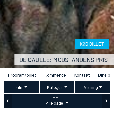
KØB BILLET
DE GAULLE: MODSTANDENS PRIS
Program/billet
Kommende
Kontakt
Dine bil
Film
Kategori
Visning
Dato
Alle dage