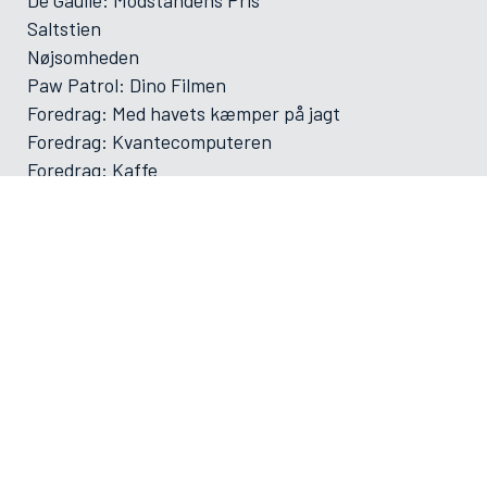
Saltstien
Nøjsomheden
Paw Patrol: Dino Filmen
Foredrag: Med havets kæmper på jagt
Foredrag: Kvantecomputeren
Foredrag: Kaffe
Og der må strikkes
Foredrag: Tang
ØVRIGE
VAMDRUP SKOLEFILM SÆSON 2025-2026
Forsiden
Program/bestilling
Filmporten
Biografklub Danmark
Kommende film