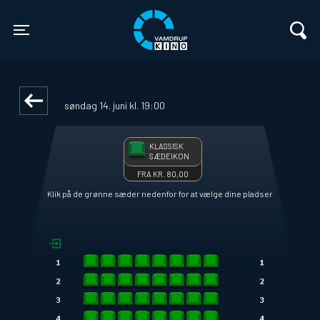
Vamdrup Kino
front03-cc 061351
Toggle navigation
DUST BUNNY
søndag 14. juni kl. 19:00
KLASSISK
SÆDEIKON
FRA KR. 80,00
Klik på de grønne sæder nedenfor for at vælge dine pladser