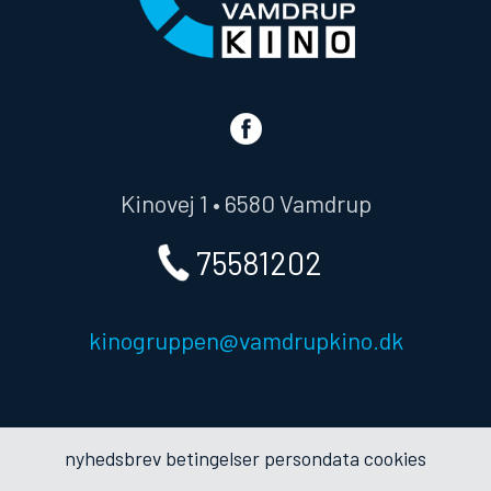
Kinovej 1 • 6580 Vamdrup
75581202
kinogruppen@vamdrupkino.dk
nyhedsbrev
betingelser
persondata
cookies