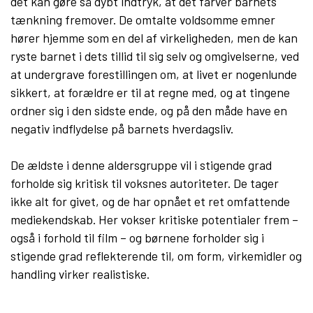
det kan gøre så dybt indtryk, at det farver barnets
tænkning fremover. De omtalte voldsomme emner
hører hjemme som en del af virkeligheden, men de kan
ryste barnet i dets tillid til sig selv og omgivelserne, ved
at undergrave forestillingen om, at livet er nogenlunde
sikkert, at forældre er til at regne med, og at tingene
ordner sig i den sidste ende, og på den måde have en
negativ indflydelse på barnets hverdagsliv.
De ældste i denne aldersgruppe vil i stigende grad
forholde sig kritisk til voksnes autoriteter. De tager
ikke alt for givet, og de har opnået et ret omfattende
mediekendskab. Her vokser kritiske potentialer frem –
også i forhold til film – og børnene forholder sig i
stigende grad reflekterende til, om form, virkemidler og
handling virker realistiske.