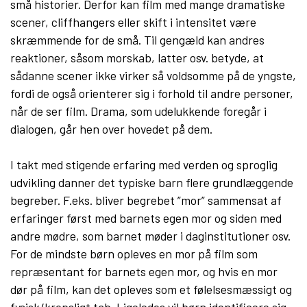
små historier. Derfor kan film med mange dramatiske
scener, cliffhangers eller skift i intensitet være
skræmmende for de små. Til gengæld kan andres
reaktioner, såsom morskab, latter osv. betyde, at
sådanne scener ikke virker så voldsomme på de yngste,
fordi de også orienterer sig i forhold til andre personer,
når de ser film. Drama, som udelukkende foregår i
dialogen, går hen over hovedet på dem.
I takt med stigende erfaring med verden og sproglig
udvikling danner det typiske barn flere grundlæggende
begreber. F.eks. bliver begrebet ”mor” sammensat af
erfaringer først med barnets egen mor og siden med
andre mødre, som barnet møder i daginstitutioner osv.
For de mindste børn opleves en mor på film som
repræsentant for barnets egen mor, og hvis en mor
dør på film, kan det opleves som et følelsesmæssigt og