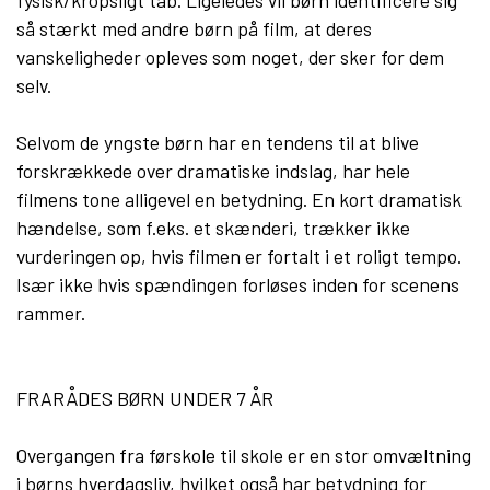
fysisk/kropsligt tab. Ligeledes vil børn identificere sig
så stærkt med andre børn på film, at deres
vanskeligheder opleves som noget, der sker for dem
selv.
Selvom de yngste børn har en tendens til at blive
forskrækkede over dramatiske indslag, har hele
filmens tone alligevel en betydning. En kort dramatisk
hændelse, som f.eks. et skænderi, trækker ikke
vurderingen op, hvis filmen er fortalt i et roligt tempo.
Især ikke hvis spændingen forløses inden for scenens
rammer.
FRARÅDES BØRN UNDER 7 ÅR
Overgangen fra førskole til skole er en stor omvæltning
i børns hverdagsliv, hvilket også har betydning for