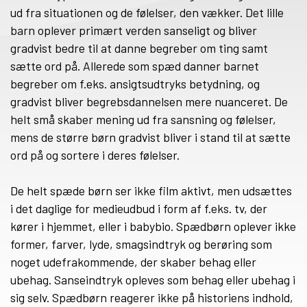
ud fra situationen og de følelser, den vækker. Det lille
barn oplever primært verden sanseligt og bliver
gradvist bedre til at danne begreber om ting samt
sætte ord på. Allerede som spæd danner barnet
begreber om f.eks. ansigtsudtryks betydning, og
gradvist bliver begrebsdannelsen mere nuanceret. De
helt små skaber mening ud fra sansning og følelser,
mens de større børn gradvist bliver i stand til at sætte
ord på og sortere i deres følelser.
De helt spæde børn ser ikke film aktivt, men udsættes
i det daglige for medieudbud i form af f.eks. tv, der
kører i hjemmet, eller i babybio. Spædbørn oplever ikke
former, farver, lyde, smagsindtryk og berøring som
noget udefrakommende, der skaber behag eller
ubehag. Sanseindtryk opleves som behag eller ubehag i
sig selv. Spædbørn reagerer ikke på historiens indhold,