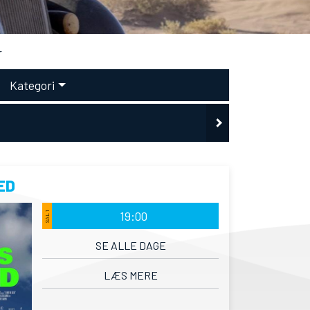
r
Kategori
ED
19:00
SAL 1
SE ALLE DAGE
LÆS MERE