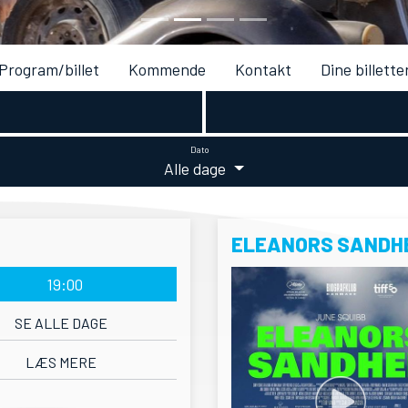
Program/billet
Kommende
Kontakt
Dine billette
Dato
Alle dage
ELEANORS SANDH
19:00
SE ALLE DAGE
LÆS MERE