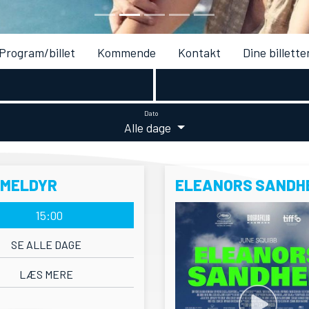
Program/billet
Kommende
Kontakt
Dine billette
Dato
Alle dage
RMELDYR
ELEANORS SANDH
15:00
SE ALLE DAGE
LÆS MERE