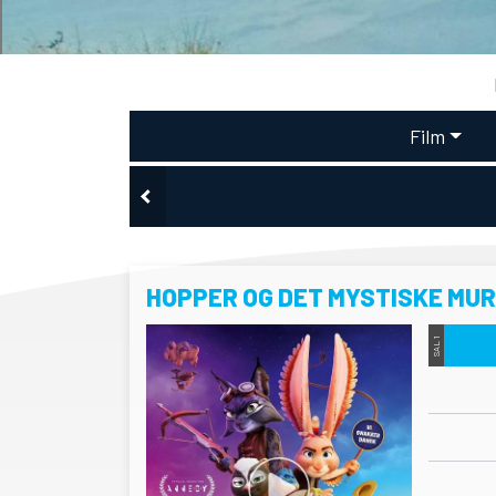
Film
HOPPER OG DET MYSTISKE MU
SAL 1