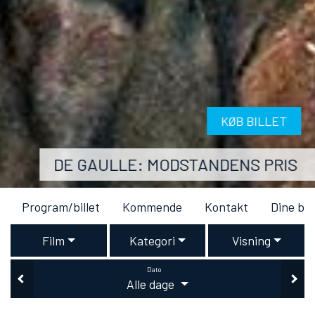
KØB BILLET
DE GAULLE: MODSTANDENS PRIS
Program/billet
Kommende
Kontakt
Dine bil
Film
Kategori
Visning
Dato
Alle dage