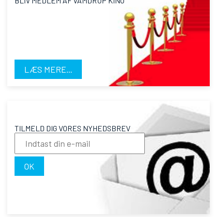
BLIV MEDLEM AF VAMDRUP KINO
LÆS MERE...
TILMELD DIG VORES NYHEDSBREV
OK