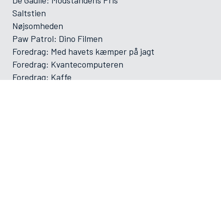
Saltstien
Nøjsomheden
Paw Patrol: Dino Filmen
Foredrag: Med havets kæmper på jagt
Foredrag: Kvantecomputeren
Foredrag: Kaffe
Og der må strikkes
Foredrag: Tang
ØVRIGE
VAMDRUP SKOLEFILM SÆSON 2025-2026
Forsiden
Program/bestilling
Filmporten
Biografklub Danmark
Kommende film