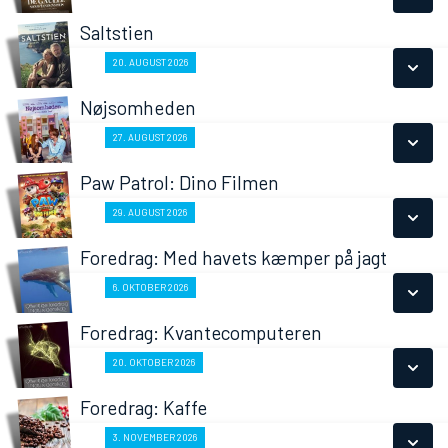
LÆS MERE
Saltstien
SE ALLE DAGE
Fra 20.08.2026
20. AUGUST 2026
LÆS MERE
Nøjsomheden
SE ALLE DAGE
Fra 27.08.2026
27. AUGUST 2026
LÆS MERE
Paw Patrol: Dino Filmen
SE ALLE DAGE
Fra 29.08.2026
29. AUGUST 2026
LÆS MERE
Foredrag: Med havets kæmper på jagt
SE ALLE DAGE
Fra 06.10.2026
6. OKTOBER 2026
LÆS MERE
Foredrag: Kvantecomputeren
SE ALLE DAGE
Fra 20.10.2026
20. OKTOBER 2026
LÆS MERE
Foredrag: Kaffe
SE ALLE DAGE
Fra 03.11.2026
3. NOVEMBER 2026