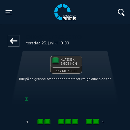
Vamdrup Kino
front03-cc 093244
Toggle navigation
EN KAGE TIL PRÆSIDENTEN
torsdag 25. juni kl. 19:00
KLASSISK
SÆDEIKON
FRA KR. 80,00
Klik på de grønne sæder nedenfor for at vælge dine pladser