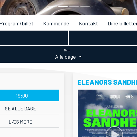
Program/billet
Kommende
Kontakt
Dine billette
Dato
Alle dage
ELEANORS SANDH
19:00
SE ALLE DAGE
LÆS MERE