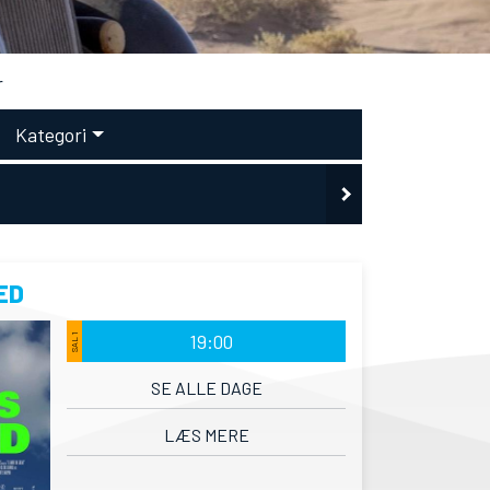
r
Kategori
ED
19:00
SAL 1
SE ALLE DAGE
LÆS MERE