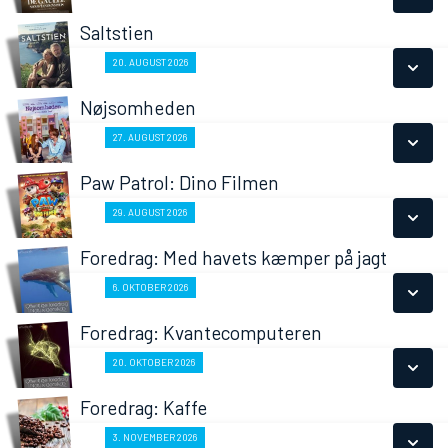
LÆS MERE
Saltstien
SE ALLE DAGE
Fra 20.08.2026
20. AUGUST 2026
LÆS MERE
Nøjsomheden
SE ALLE DAGE
Fra 27.08.2026
27. AUGUST 2026
LÆS MERE
Paw Patrol: Dino Filmen
SE ALLE DAGE
Fra 29.08.2026
29. AUGUST 2026
LÆS MERE
Foredrag: Med havets kæmper på jagt
SE ALLE DAGE
Fra 06.10.2026
6. OKTOBER 2026
LÆS MERE
Foredrag: Kvantecomputeren
SE ALLE DAGE
Fra 20.10.2026
20. OKTOBER 2026
LÆS MERE
Foredrag: Kaffe
SE ALLE DAGE
Fra 03.11.2026
3. NOVEMBER 2026