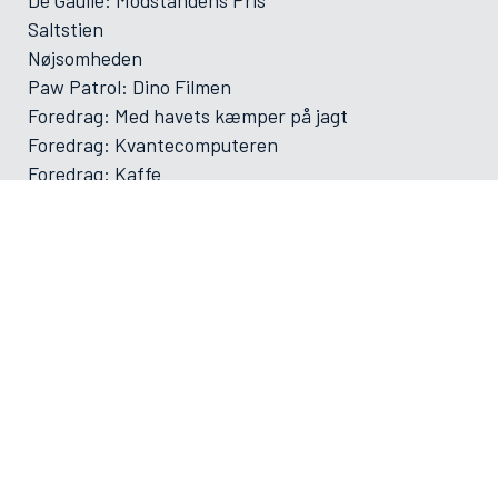
Saltstien
Nøjsomheden
Paw Patrol: Dino Filmen
Foredrag: Med havets kæmper på jagt
Foredrag: Kvantecomputeren
Foredrag: Kaffe
Og der må strikkes
Foredrag: Tang
ØVRIGE
VAMDRUP SKOLEFILM SÆSON 2025-2026
Forsiden
Program/bestilling
Filmporten
Biografklub Danmark
Kommende film