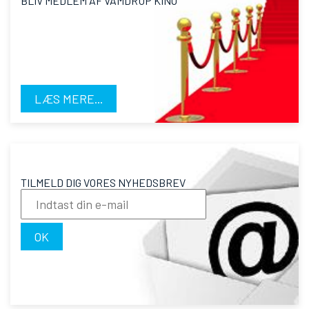
BLIV MEDLEM AF VAMDRUP KINO
LÆS MERE...
TILMELD DIG VORES NYHEDSBREV
OK