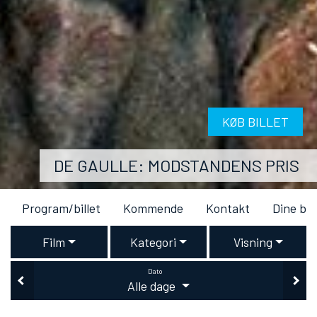
KØB BILLET
DE GAULLE: MODSTANDENS PRIS
Program/billet
Kommende
Kontakt
Dine bil
Film
Kategori
Visning
Dato
Alle dage