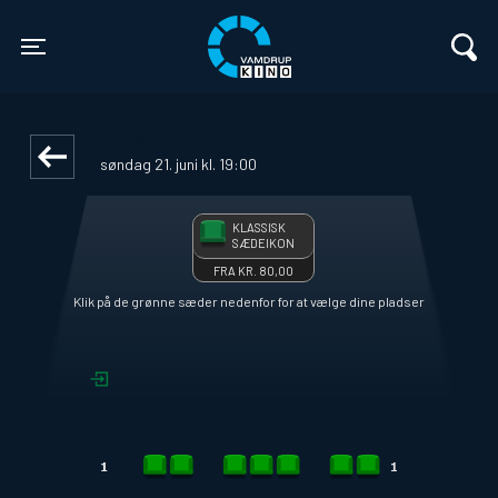
Vamdrup Kino
front05-temp 124248
Toggle navigation
HJEM
søndag 21. juni kl. 19:00
KLASSISK
SÆDEIKON
FRA KR. 80,00
Klik på de grønne sæder nedenfor for at vælge dine pladser