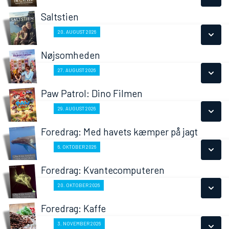
LÆS MERE
Saltstien
SE ALLE DAGE
Fra 20.08.2026
20. AUGUST 2026
LÆS MERE
Nøjsomheden
SE ALLE DAGE
Fra 27.08.2026
27. AUGUST 2026
LÆS MERE
Paw Patrol: Dino Filmen
SE ALLE DAGE
Fra 29.08.2026
29. AUGUST 2026
LÆS MERE
Foredrag: Med havets kæmper på jagt
SE ALLE DAGE
Fra 06.10.2026
6. OKTOBER 2026
LÆS MERE
Foredrag: Kvantecomputeren
SE ALLE DAGE
Fra 20.10.2026
20. OKTOBER 2026
LÆS MERE
Foredrag: Kaffe
SE ALLE DAGE
Fra 03.11.2026
3. NOVEMBER 2026