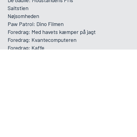
Saltstien
Nøjsomheden
Paw Patrol: Dino Filmen
Foredrag: Med havets kæmper på jagt
Foredrag: Kvantecomputeren
Foredrag: Kaffe
Og der må strikkes
Foredrag: Tang
ØVRIGE
VAMDRUP SKOLEFILM SÆSON 2025-2026
Forsiden
Program/bestilling
Filmporten
Biografklub Danmark
Kommende film