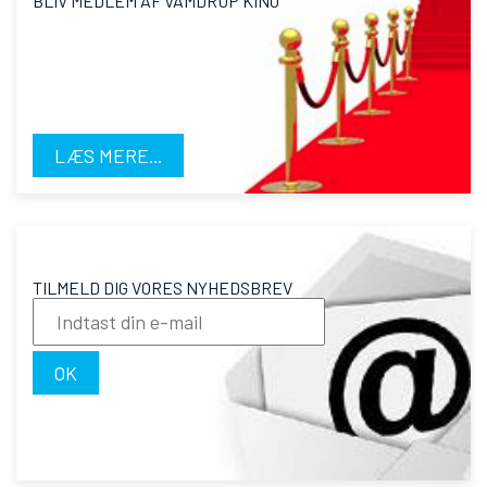
BLIV MEDLEM AF VAMDRUP KINO
LÆS MERE...
TILMELD DIG VORES NYHEDSBREV
OK