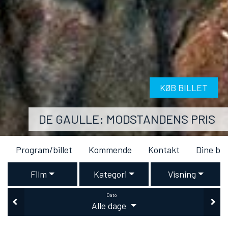
KØB BILLET
DE GAULLE: MODSTANDENS PRIS
Program/billet
Kommende
Kontakt
Dine bil
Film
Kategori
Visning
Dato
Alle dage