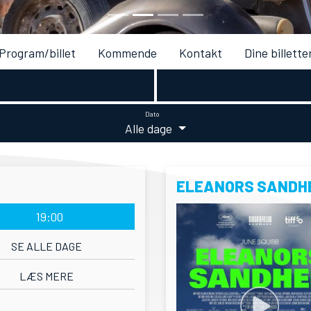
Program/billet
Kommende
Kontakt
Dine billette
Dato
Alle dage
ELEANORS SANDH
19:00
SE ALLE DAGE
LÆS MERE