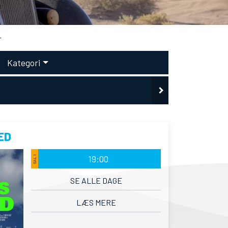
r
Kategori
ED
19:00
SAL 1
SE ALLE DAGE
LÆS MERE