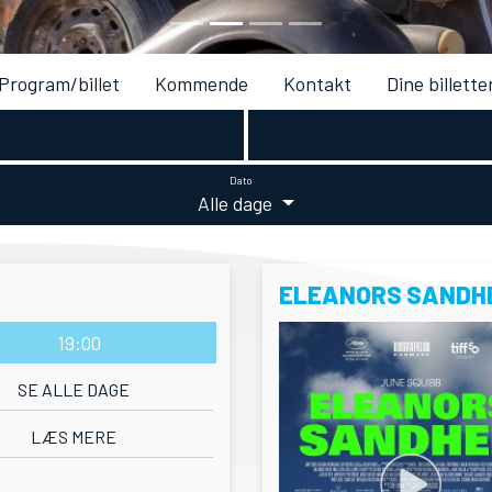
Program/billet
Kommende
Kontakt
Dine billette
Dato
Alle dage
ELEANORS SANDH
19:00
SE ALLE DAGE
LÆS MERE