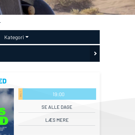
r
Kategori
ED
19:00
SAL 1
SE ALLE DAGE
LÆS MERE