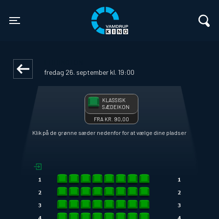
Vamdrup Kino
1step-front02 081751
Toggle navigation
EDDINGTON
fredag 26. september kl. 19:00
KLASSISK
SÆDEIKON
FRA KR. 90,00
Klik på de grønne sæder nedenfor for at vælge dine pladser