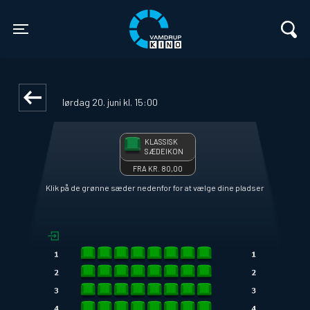
Vamdrup Kino
1step-front02 043753
Toggle navigation
TOY STORY 5 - DK TALE
lørdag 20. juni kl. 15:00
KLASSISK
SÆDEIKON
FRA KR. 80,00
Klik på de grønne sæder nedenfor for at vælge dine pladser