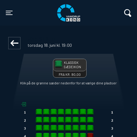
Vamdrup Kino
1step-front02 110053
Toggle navigation
VORES LØFTE
torsdag 18. juni kl. 19:00
KLASSISK
SÆDEIKON
FRA KR. 90,00
Klik på de grønne sæder nedenfor for at vælge dine pladser