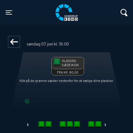
Vamdrup Kino
front03-cc 012941
Toggle navigation
DIE MY LOVE
søndag 07. juni kl. 19:00
KLASSISK
SÆDEIKON
FRA KR. 80,00
Klik på de grønne sæder nedenfor for at vælge dine pladser