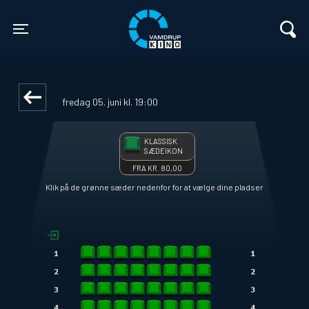
Vamdrup Kino
front03-cc 123803
Toggle navigation
IN THE GREY
fredag 05. juni kl. 19:00
KLASSISK
SÆDEIKON
FRA KR. 80,00
Klik på de grønne sæder nedenfor for at vælge dine pladser