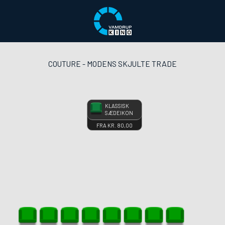
front03-cc 015206
COUTURE - MODENS SKJULTE TRÅDE
onsdag 08. juli kl. 19:00
KLASSISK
SÆDEIKON
FRA KR. 80,00
Klik på de grønne sæder nedenfor for at vælge dine pladser