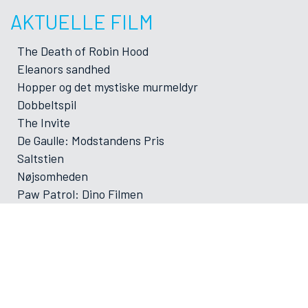
AKTUELLE FILM
The Death of Robin Hood
Eleanors sandhed
Hopper og det mystiske murmeldyr
Dobbeltspil
The Invite
De Gaulle: Modstandens Pris
Saltstien
Nøjsomheden
Paw Patrol: Dino Filmen
Foredrag: Med havets kæmper på jagt
Foredrag: Kvantecomputeren
Foredrag: Kaffe
Og der må strikkes
Foredrag: Tang