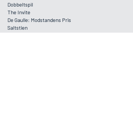
Dobbeltspil
The Invite
De Gaulle: Modstandens Pris
Saltstien
Nøjsomheden
Paw Patrol: Dino Filmen
Foredrag: Med havets kæmper på jagt
Foredrag: Kvantecomputeren
Foredrag: Kaffe
Og der må strikkes
Foredrag: Tang
ØVRIGE
VAMDRUP SKOLEFILM SÆSON 2025-2026
Forsiden
Program/bestilling
Filmporten