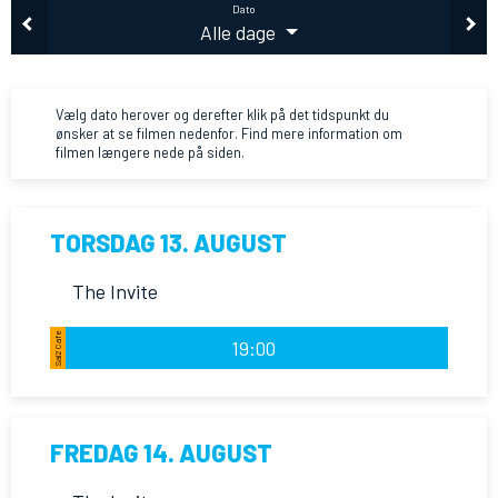
Dato
Alle dage
Vælg dato herover og derefter klik på det tidspunkt du
ønsker at se filmen nedenfor. Find mere information om
filmen længere nede på siden.
TORSDAG 13. AUGUST
The Invite
S
al
2
C
a
f
e
2
1
s
æ
d
er
19:00
FREDAG 14. AUGUST