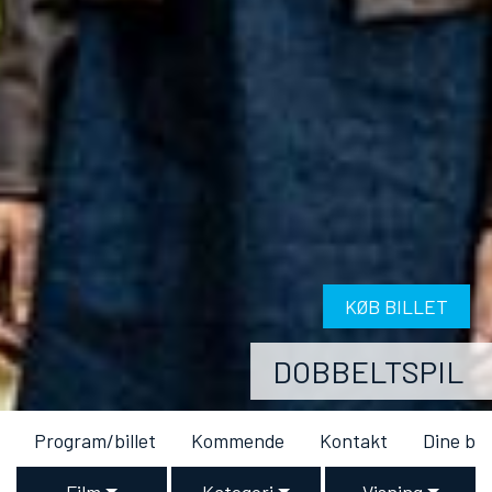
KØB BILLET
DOBBELTSPIL
Program/billet
Kommende
Kontakt
Dine bil