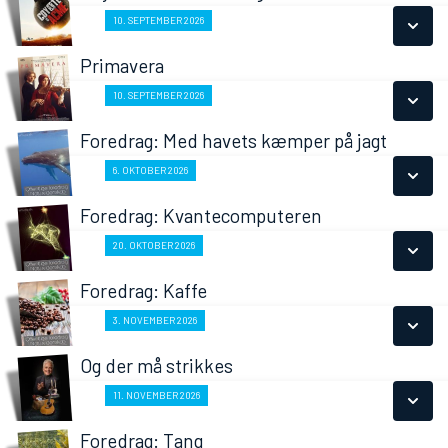
SE ALLE DAGE
Fra 10.09.2026
10. SEPTEMBER 2026
LÆS MERE
Primavera
SE ALLE DAGE
Fra 10.09.2026
10. SEPTEMBER 2026
LÆS MERE
Foredrag: Med havets kæmper på jagt
SE ALLE DAGE
Fra 06.10.2026
6. OKTOBER 2026
LÆS MERE
Foredrag: Kvantecomputeren
SE ALLE DAGE
Fra 20.10.2026
20. OKTOBER 2026
LÆS MERE
Foredrag: Kaffe
SE ALLE DAGE
Fra 03.11.2026
3. NOVEMBER 2026
LÆS MERE
Og der må strikkes
SE ALLE DAGE
Fra 11.11.2026
11. NOVEMBER 2026
LÆS MERE
Foredrag: Tang