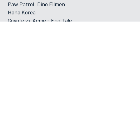
Paw Patrol: Dino Filmen
Hana Korea
Coyote vs. Acme - Eng Tale
Primavera
Foredrag: Med havets kæmper på jagt
Foredrag: Kvantecomputeren
Foredrag: Kaffe
Og der må strikkes
Foredrag: Tang
ØVRIGE
VAMDRUP SKOLEFILM SÆSON 2025-2026
Forsiden
Program/bestilling
Filmporten
Biografklub Danmark
Kommende film