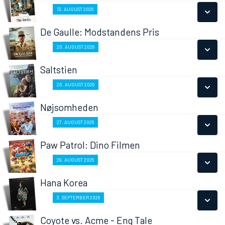
SE ALLE DAGE
Fra 13.08.2026
13. AUGUST 2026
LÆS MERE
De Gaulle: Modstandens Pris
SE ALLE DAGE
Fra 20.08.2026
20. AUGUST 2026
LÆS MERE
Saltstien
SE ALLE DAGE
Fra 20.08.2026
20. AUGUST 2026
LÆS MERE
Nøjsomheden
SE ALLE DAGE
Fra 27.08.2026
27. AUGUST 2026
LÆS MERE
Paw Patrol: Dino Filmen
SE ALLE DAGE
Fra 29.08.2026
29. AUGUST 2026
LÆS MERE
Hana Korea
SE ALLE DAGE
Fra 03.09.2026
3. SEPTEMBER 2026
LÆS MERE
Coyote vs. Acme - Eng Tale