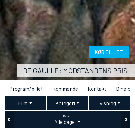
KØB BILLET
DE GAULLE: MODSTANDENS PRIS
Program/billet
Kommende
Kontakt
Dine bil
Film
Kategori
Visning
Dato
Alle dage