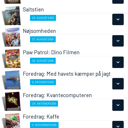
LÆS MERE
Saltstien
SE ALLE DAGE
Fra 20.08.2026
20. AUGUST 2026
LÆS MERE
Nøjsomheden
SE ALLE DAGE
Fra 27.08.2026
27. AUGUST 2026
LÆS MERE
Paw Patrol: Dino Filmen
SE ALLE DAGE
Fra 29.08.2026
29. AUGUST 2026
LÆS MERE
Foredrag: Med havets kæmper på jagt
SE ALLE DAGE
Fra 06.10.2026
6. OKTOBER 2026
LÆS MERE
Foredrag: Kvantecomputeren
SE ALLE DAGE
Fra 20.10.2026
20. OKTOBER 2026
LÆS MERE
Foredrag: Kaffe
SE ALLE DAGE
Fra 03.11.2026
3. NOVEMBER 2026