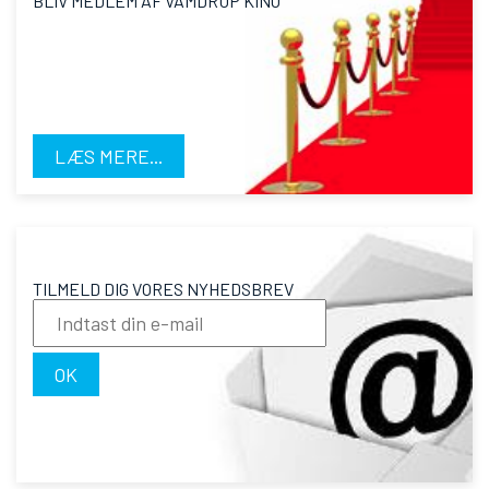
BLIV MEDLEM AF VAMDRUP KINO
LÆS MERE...
TILMELD DIG VORES NYHEDSBREV
OK