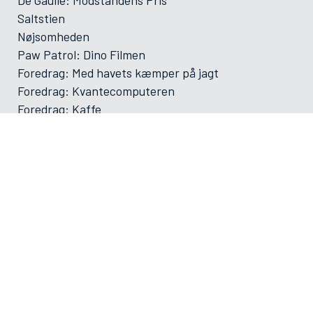
Saltstien
Nøjsomheden
Paw Patrol: Dino Filmen
Foredrag: Med havets kæmper på jagt
Foredrag: Kvantecomputeren
Foredrag: Kaffe
Og der må strikkes
Foredrag: Tang
ØVRIGE
VAMDRUP SKOLEFILM SÆSON 2025-2026
Forsiden
Program/bestilling
Filmporten
Biografklub Danmark
Kommende film