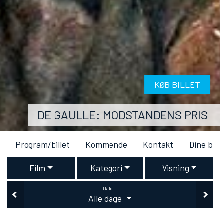
KØB BILLET
DE GAULLE: MODSTANDENS PRIS
Program/billet
Kommende
Kontakt
Dine bil
Film
Kategori
Visning
Dato
Alle dage