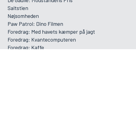
Saltstien
Nøjsomheden
Paw Patrol: Dino Filmen
Foredrag: Med havets kæmper på jagt
Foredrag: Kvantecomputeren
Foredrag: Kaffe
Og der må strikkes
Foredrag: Tang
ØVRIGE
VAMDRUP SKOLEFILM SÆSON 2025-2026
Forsiden
Program/bestilling
Filmporten
Biografklub Danmark
Kommende film