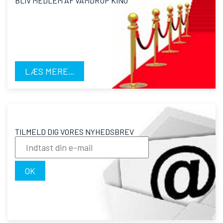
BLIV MEDLEM AF VAMDRUP KINO
LÆS MERE...
TILMELD DIG VORES NYHEDSBREV
OK