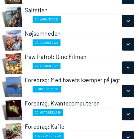
LÆS MERE
Saltstien
SE ALLE DAGE
Fra 20.08.2026
20. AUGUST 2026
LÆS MERE
Nøjsomheden
SE ALLE DAGE
Fra 27.08.2026
27. AUGUST 2026
LÆS MERE
Paw Patrol: Dino Filmen
SE ALLE DAGE
Fra 29.08.2026
29. AUGUST 2026
LÆS MERE
Foredrag: Med havets kæmper på jagt
SE ALLE DAGE
Fra 06.10.2026
6. OKTOBER 2026
LÆS MERE
Foredrag: Kvantecomputeren
SE ALLE DAGE
Fra 20.10.2026
20. OKTOBER 2026
LÆS MERE
Foredrag: Kaffe
SE ALLE DAGE
Fra 03.11.2026
3. NOVEMBER 2026