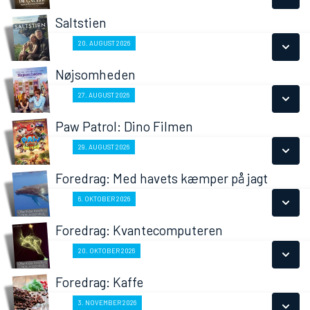
LÆS MERE
Saltstien
SE ALLE DAGE
Fra 20.08.2026
20. AUGUST 2026
LÆS MERE
Nøjsomheden
SE ALLE DAGE
Fra 27.08.2026
27. AUGUST 2026
LÆS MERE
Paw Patrol: Dino Filmen
SE ALLE DAGE
Fra 29.08.2026
29. AUGUST 2026
LÆS MERE
Foredrag: Med havets kæmper på jagt
SE ALLE DAGE
Fra 06.10.2026
6. OKTOBER 2026
LÆS MERE
Foredrag: Kvantecomputeren
SE ALLE DAGE
Fra 20.10.2026
20. OKTOBER 2026
LÆS MERE
Foredrag: Kaffe
SE ALLE DAGE
Fra 03.11.2026
3. NOVEMBER 2026