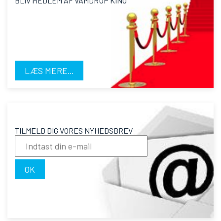
BLIV MEDLEM AF VAMDRUP KINO
LÆS MERE...
TILMELD DIG VORES NYHEDSBREV
OK