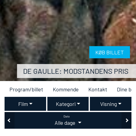
KØB BILLET
DE GAULLE: MODSTANDENS PRIS
Program/billet
Kommende
Kontakt
Dine bil
Film
Kategori
Visning
Dato
Alle dage