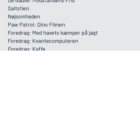
Saltstien
Nøjsomheden
Paw Patrol: Dino Filmen
Foredrag: Med havets kæmper på jagt
Foredrag: Kvantecomputeren
Foredrag: Kaffe
Og der må strikkes
Foredrag: Tang
ØVRIGE
VAMDRUP SKOLEFILM SÆSON 2025-2026
Forsiden
Program/bestilling
Filmporten
Biografklub Danmark
Kommende film