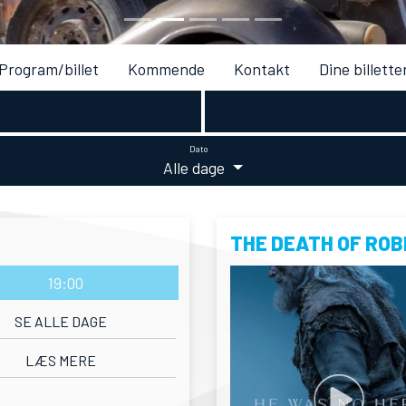
Program/billet
Kommende
Kontakt
Dine billette
Dato
Alle dage
THE DEATH OF ROB
19:00
SE ALLE DAGE
LÆS MERE