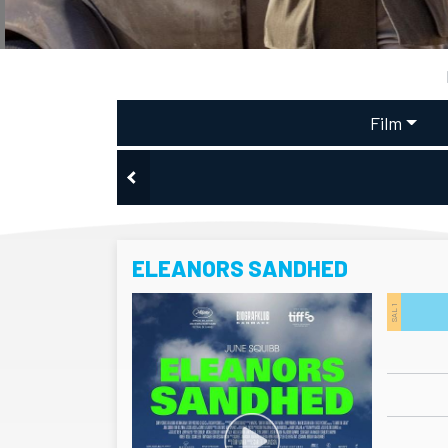
Film
ELEANORS SANDHED
SAL 1