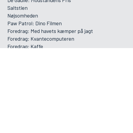
Saltstien
Nøjsomheden
Paw Patrol: Dino Filmen
Foredrag: Med havets kæmper på jagt
Foredrag: Kvantecomputeren
Foredrag: Kaffe
Og der må strikkes
Foredrag: Tang
ØVRIGE
VAMDRUP SKOLEFILM SÆSON 2025-2026
Forsiden
Program/bestilling
Filmporten
Biografklub Danmark
Kommende film