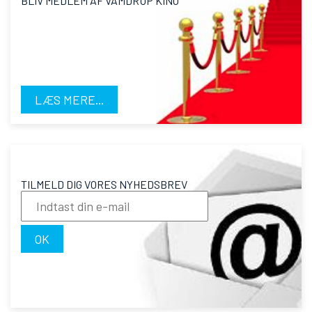
BLIV MEDLEM AF VAMDRUP KINO
LÆS MERE...
TILMELD DIG VORES NYHEDSBREV
OK