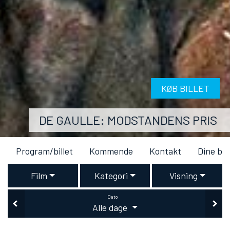
KØB BILLET
DE GAULLE: MODSTANDENS PRIS
Program/billet
Kommende
Kontakt
Dine bil
Film
Kategori
Visning
Dato
Alle dage