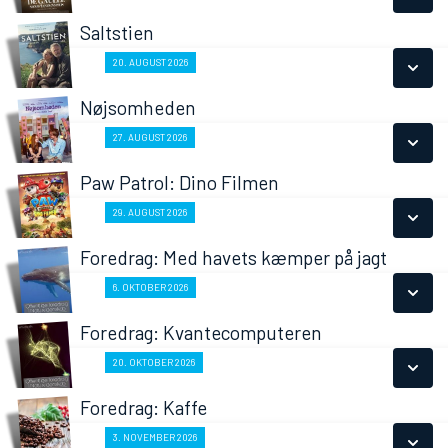
LÆS MERE
Saltstien
SE ALLE DAGE
Fra 20.08.2026
20. AUGUST 2026
LÆS MERE
Nøjsomheden
SE ALLE DAGE
Fra 27.08.2026
27. AUGUST 2026
LÆS MERE
Paw Patrol: Dino Filmen
SE ALLE DAGE
Fra 29.08.2026
29. AUGUST 2026
LÆS MERE
Foredrag: Med havets kæmper på jagt
SE ALLE DAGE
Fra 06.10.2026
6. OKTOBER 2026
LÆS MERE
Foredrag: Kvantecomputeren
SE ALLE DAGE
Fra 20.10.2026
20. OKTOBER 2026
LÆS MERE
Foredrag: Kaffe
SE ALLE DAGE
Fra 03.11.2026
3. NOVEMBER 2026